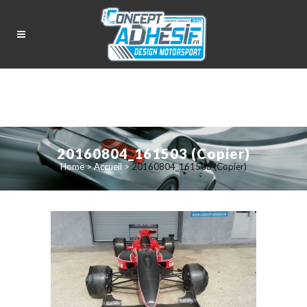
20160804_161503 (Copier)
Home
>
Accueil
>
20160804_161503 (Copier)