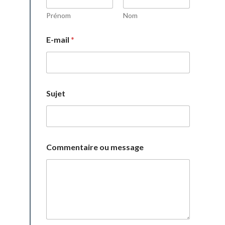
Prénom
Nom
E-mail
*
*
Sujet
C
o
m
m
e
n
Commentaire ou message
t
a
i
r
e
E
-
m