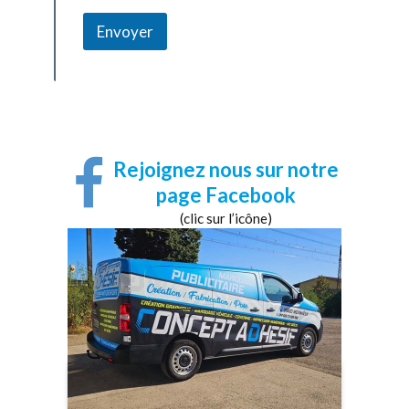
a
i
Envoyer
l
Rejoignez nous sur notre
page Facebook
(clic sur l’icône)