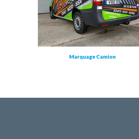
view
Marquage Camion