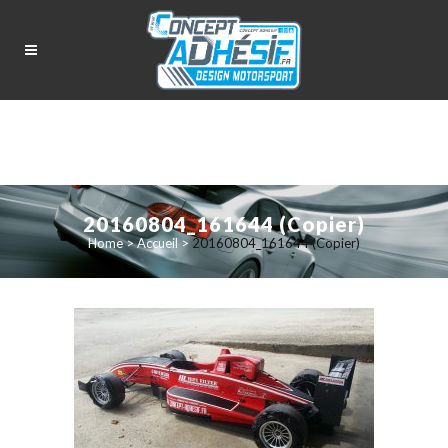
20160804_161644 (Copier)
Home
>
Accueil
>
20160804_161644 (Copier)