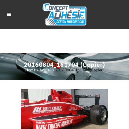
20160804_161704 (Copier)
Home
>
Accueil
>
20160804_161704 (Copier)