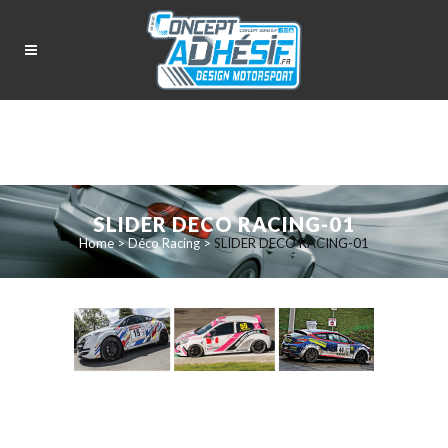
SLIDER DECO RACING-01
Home
>
Déco Racing
>
SLIDER DECO RACING-01