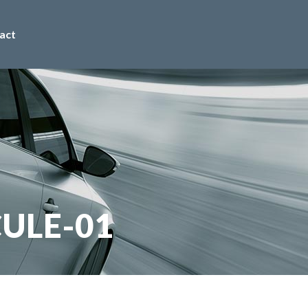
act
ULE-01