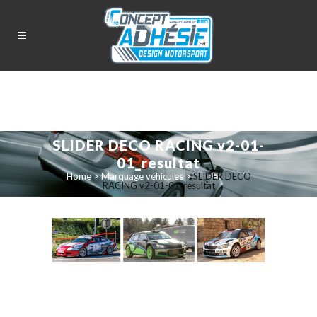
SLIDER DECO RACING v2-01-
01_resultat
Home
>
Marquage véhicules
>
SLIDER DECO
RACING v2-01-01_resultat