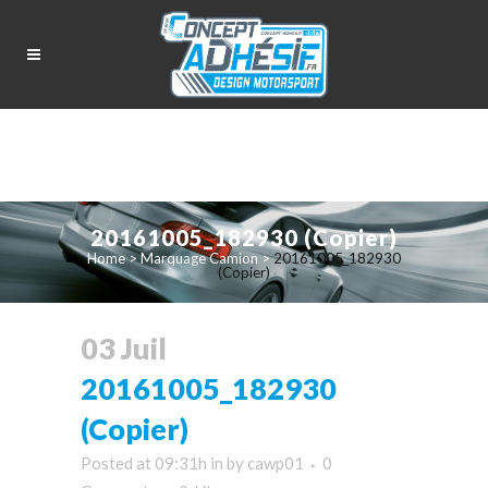
20161005_182930 (Copier)
Home
>
Marquage Camion
>
20161005_182930
(Copier)
03 Juil
20161005_182930
(Copier)
Posted at 09:31h
in
by
cawp01
0