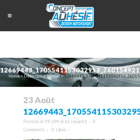
12669443_1705541153032952_260154921
Home
>
Déco racing camion
>
12669443_1705541153032952_26015
23 Août
12669443_17055411530329
Posted at 09:29h
in
by
cawp01
0
Comments
0
Likes