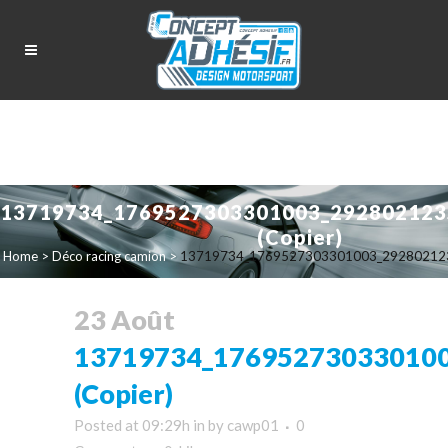
13719734_1769527303301003_292802123
(Copier)
Home
>
Déco racing camion
>
13719734_1769527303301003_292802123
23 Août
13719734_17695273033010
(Copier)
Posted at 09:29h
in
by
cawp01
0