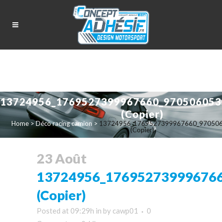
13724956_1769527399967660_970506053
(Copier)
Home
>
Déco racing camion
>
13724956_1769527399967660_97050
(Copier)
23 Août
13724956_17695273999676
(Copier)
Posted at 09:29h
in
by
cawp01
0