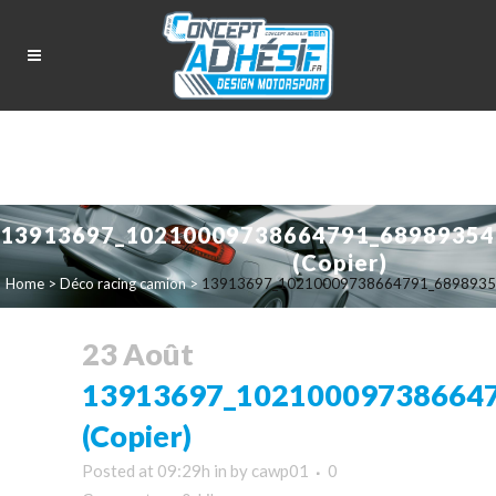
13913697_10210009738664791_68989354
(Copier)
Home
>
Déco racing camion
>
13913697_10210009738664791_68989354
23 Août
13913697_10210009738664
(Copier)
Posted at 09:29h
in
by
cawp01
0