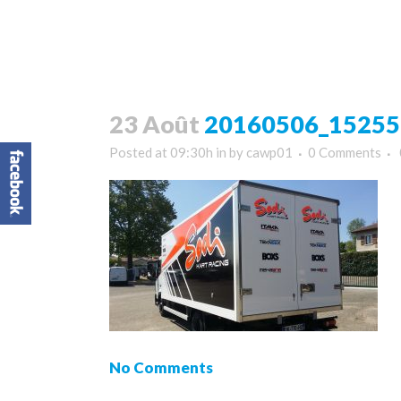
23 Août
20160506_152558
Posted at 09:30h
in
by
cawp01
0 Comments
No Comments