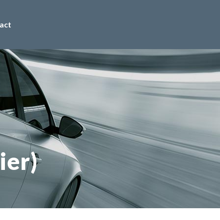
act
ier)