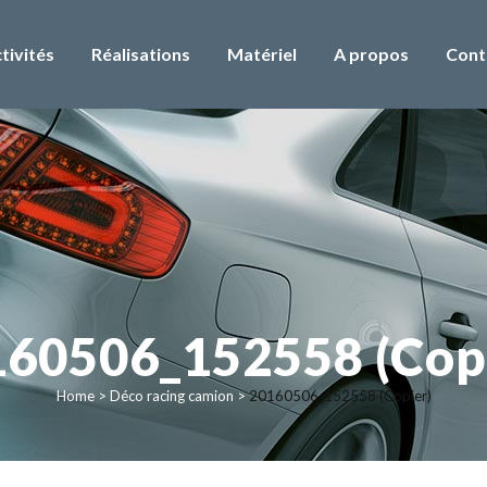
tivités
Réalisations
Matériel
A propos
Cont
60506_152558 (Cop
Home
>
Déco racing camion
>
20160506_152558 (Copier)