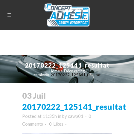
20170222_125141_resultat
Home
>
Déco racing
camion
>
20170222_125141_resultat
03 Juil
20170222_125141_resultat
Posted at 11:35h
in
by
cawp01
0
Comments
0
Likes