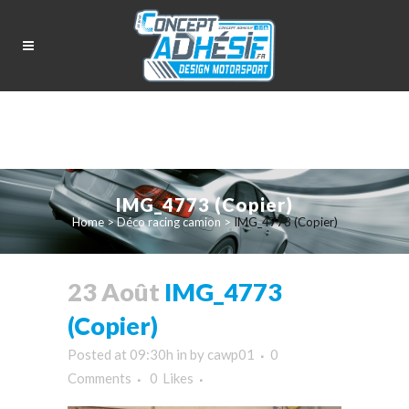
IMG_4773 (Copier)
Home
>
Déco racing camion
>
IMG_4773 (Copier)
23 Août
IMG_4773
(Copier)
Posted at 09:30h
in
by
cawp01
0
Comments
0
Likes