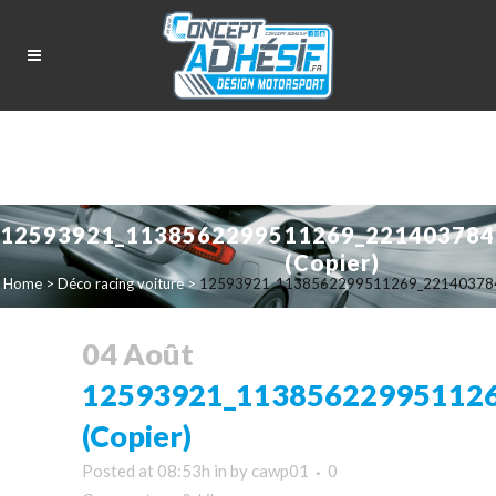
12593921_1138562299511269_221403784
(Copier)
Home
>
Déco racing voiture
>
12593921_1138562299511269_221403784
04 Août
12593921_11385622995112
(Copier)
Posted at 08:53h
in
by
cawp01
0