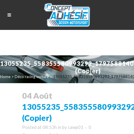
13055235_558355580993292_1797588140
(Copier)
Home
>
Déco racing voiture
>
13055235_558355580993292_17975881402
04 Août
13055235_55835558099329
(Copier)
Posted at 08:53h
in
by
cawp01
0