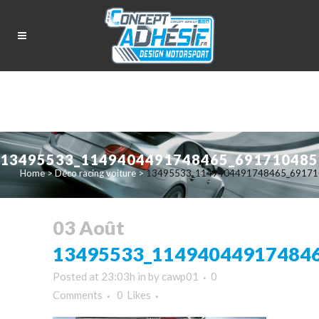
13495533_1149404491748465_691710485
Home
>
Déco racing voiture
>
13495533_1149404491748465_69171
03 Août
13495533_11494044917484
Posted at 23:03h
in
by
cawp01
0
Comments
0
Likes