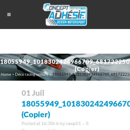
18055949_1018302424966709_681722250
(Copier)
Home
>
Déco racing voiture
>
18055949_1018302424966709_681722250
01 Juil
18055949_10183024249667
(Copier)
Posted at 16:30h
in
by
cawp01
0