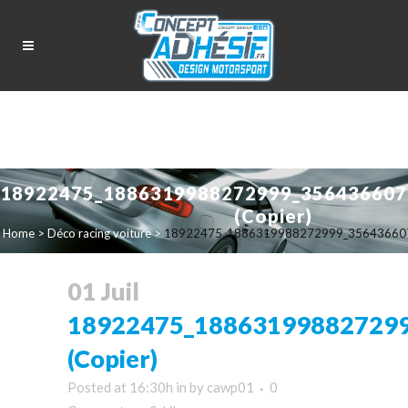
18922475_1886319988272999_356436607
(Copier)
Home
>
Déco racing voiture
>
18922475_1886319988272999_356436607
01 Juil
18922475_18863199882729
(Copier)
Posted at 16:30h
in
by
cawp01
0