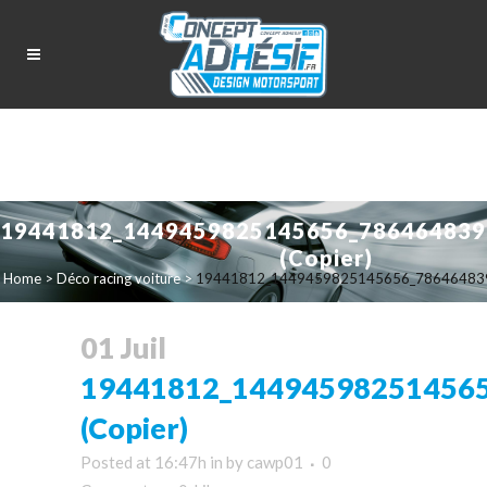
19441812_1449459825145656_786464839
(Copier)
Home
>
Déco racing voiture
>
19441812_1449459825145656_786464839
01 Juil
19441812_14494598251456
(Copier)
Posted at 16:47h
in
by
cawp01
0