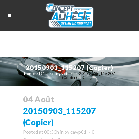
20150903_115207 (Copier)
Home
>
Déco racing voiture
>
20150903_115207
(Copier)
04 Août
20150903_115207
(Copier)
Posted at 08:53h
in
by
cawp01
0