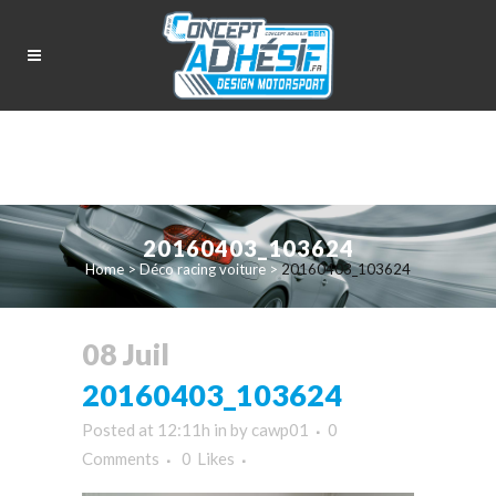
20160403_103624
Home
>
Déco racing voiture
>
20160403_103624
08 Juil
20160403_103624
Posted at 12:11h
in
by
cawp01
0
Comments
0
Likes