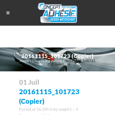
20161115_101723 (Copier)
Home
>
Déco racing voiture
>
20161115_101723
(Copier)
01 Juil
20161115_101723
(Copier)
Posted at 16:30h
in
by
cawp01
0