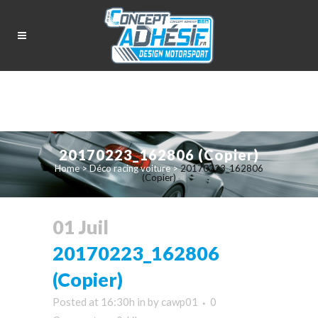
20170223_162806 (Copier)
Home
>
Déco racing voiture
>
20170223_162806
(Copier)
01 Juil
20170223_162806
(Copier)
Posted at 16:30h
in
by
cawp01
0