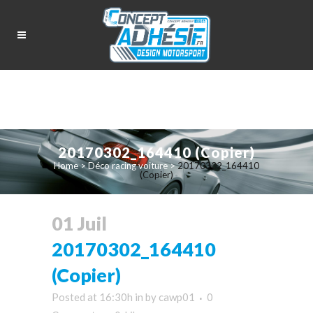
20170302_164410 (Copier)
Home
>
Déco racing voiture
>
20170302_164410
(Copier)
01 Juil
20170302_164410
(Copier)
Posted at 16:30h
in
by
cawp01
0