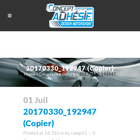
20170330_192947 (Copier)
Home
>
Déco racing voiture
>
20170330_192947
(Copier)
01 Juil
20170330_192947
(Copier)
Posted at 16:31h
in
by
cawp01
0