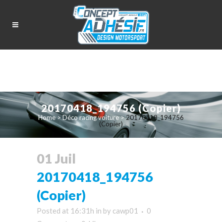
20170418_194756 (Copier)
Home
>
Déco racing voiture
>
20170418_194756
(Copier)
01 Juil
20170418_194756
(Copier)
Posted at 16:31h
in
by
cawp01
0