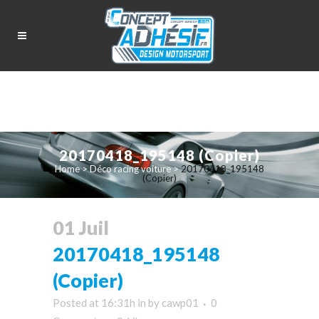
20170418_195148 (Copier)
Home
>
Déco racing voiture
>
20170418_195148
(Copier)
01 Juil
20170418_195148
(Copier)
Posted at 16:31h
in
by
cawp01
0