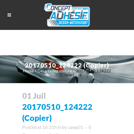
20170510_124222 (Copier)
Home
>
Déco racing voiture
>
20170510_124222
(Copier)
01 Juil
20170510_124222
(Copier)
Posted at 16:31h
in
by
cawp01
0