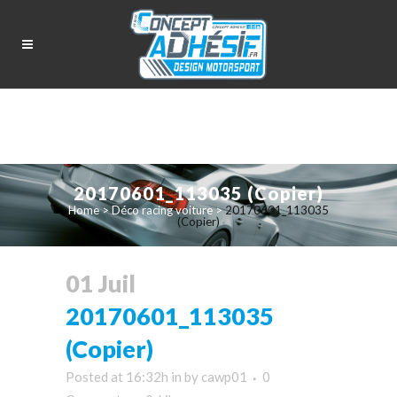
20170601_113035 (Copier)
Home
>
Déco racing voiture
>
20170601_113035
(Copier)
01 Juil
20170601_113035
(Copier)
Posted at 16:32h
in
by
cawp01
0