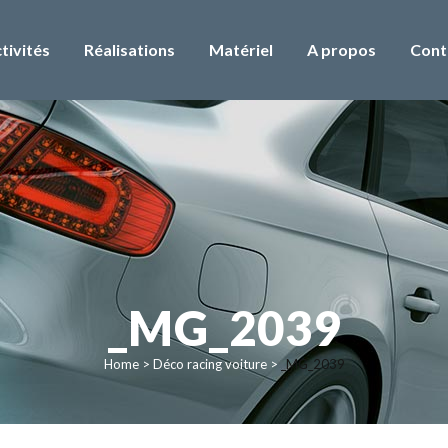
tivités
Réalisations
Matériel
A propos
Cont
_MG_2039
Home
>
Déco racing voiture
>
_MG_2039