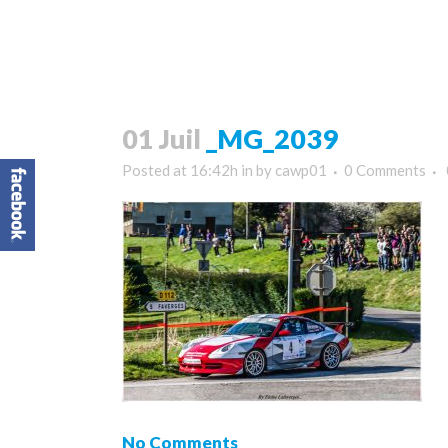
01 Juil
_MG_2039
Posted at 16:42h
in
by
cawp01
0 Comments
No Comments