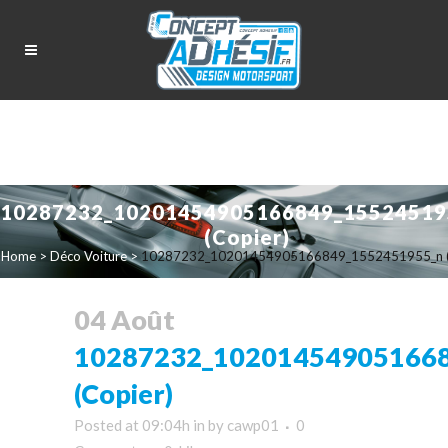
10287232_10201454905166849_15524519
(Copier)
Home
>
Déco Voiture
>
10287232_10201454905166849_1552451955_n (
04 Août
10287232_10201454905166
(Copier)
Posted at 09:04h
in
by
cawp01
0