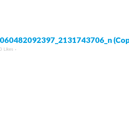
60482092397_2131743706_n (Cop
0
Likes