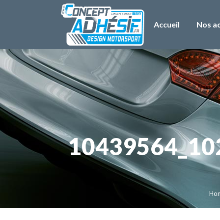
Accueil
Nos ac
10439564_10
Ho