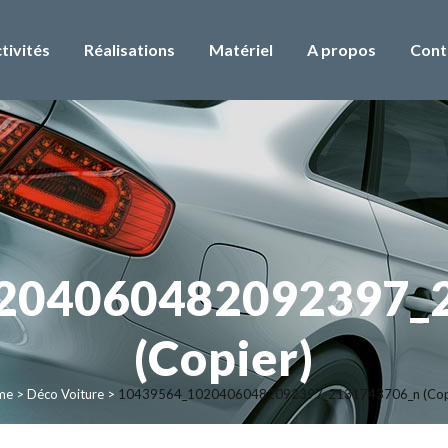
tivités
Réalisations
Matériel
A propos
Cont
204060482092397_
(Copier)
me
>
Déco Voiture
>
10439564_10204060482092397_2131743706_n (Cop