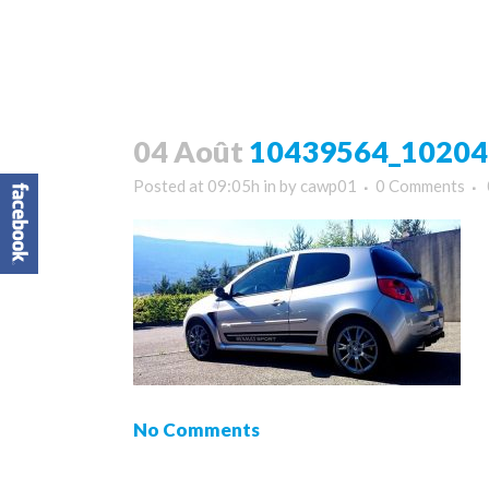
04 Août
10439564_102040
Posted at 09:05h
in
by
cawp01
0 Comments
No Comments