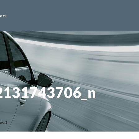
act
2131743706_n
ier)