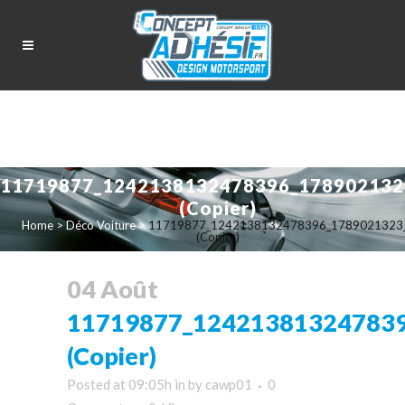
11719877_1242138132478396_178902132
(Copier)
Home
>
Déco Voiture
>
11719877_1242138132478396_1789021323
(Copier)
04 Août
11719877_12421381324783
(Copier)
Posted at 09:05h
in
by
cawp01
0