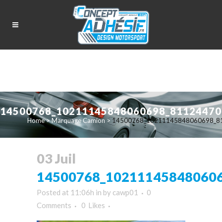
14500768_10211145848060698_811244700
Home
>
Marquage Camion
>
14500768_10211145848060698_81
03 Juil
14500768_102111458480606
Posted at 11:06h
in
by
cawp01
0
Comments
0
Likes