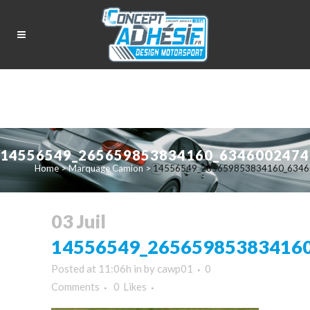
14556549_265659853834160_63460024741
Home
>
Marquage Camion
>
14556549_265659853834160_63460
03 Juil
14556549_265659853834160
Posted at 11:06h
in
by
cawp01
0
Comments
0
Likes