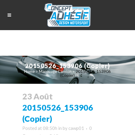
20150526_153906 (Copier)
Home
>
Marquage Camion
>
20150526_153906
(Copier)
23 Août
20150526_153906
(Copier)
Posted at 08:50h
in
by
cawp01
0