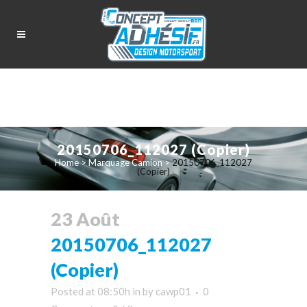
20150706_112027 (Copier)
Home
>
Marquage Camion
>
20150706_112027
(Copier)
23 Août
20150706_112027
(Copier)
Posted at 08:50h
in
by
cawp01
0