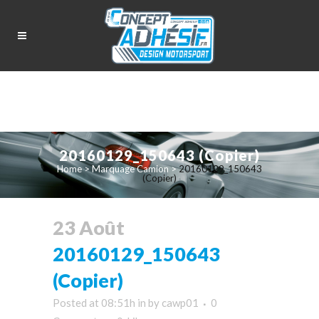
20160129_150643 (Copier)
Home
>
Marquage Camion
>
20160129_150643
(Copier)
23 Août
20160129_150643
(Copier)
Posted at 08:51h
in
by
cawp01
0