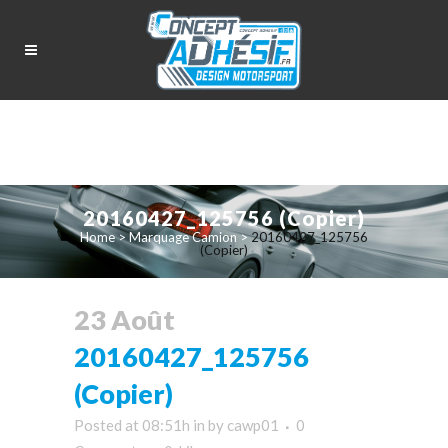
20160427_125756 (Copier)
Home
>
Marquage Camion
>
20160427_125756
(Copier)
23 Août
20160427_125756
(Copier)
Posted at 08:51h
in
by
cawp01
0