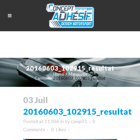
20160603_102915_resultat
Home
>
Marquage
Camion
>
20160603_102915_resultat
03 Juil
20160603_102915_resultat
Posted at 11:06h
in
by
cawp01
0
Comments
0
Likes