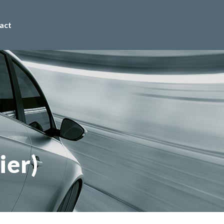
act
ier)