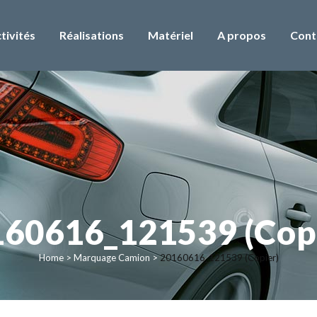
tivités
Réalisations
Matériel
A propos
Cont
60616_121539 (Cop
Home
>
Marquage Camion
>
20160616_121539 (Copier)