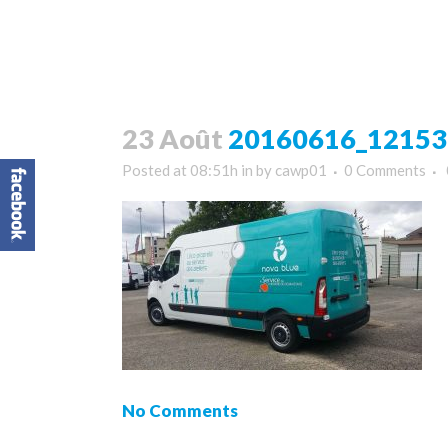
23 Août
20160616_121539
Posted at 08:51h
in
by
cawp01
0 Comments
No Comments