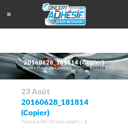
20160628_181814 (Copier)
Home
>
Marquage Camion
>
20160628_181814
(Copier)
23 Août
20160628_181814
(Copier)
Posted at 08:51h
in
by
cawp01
0