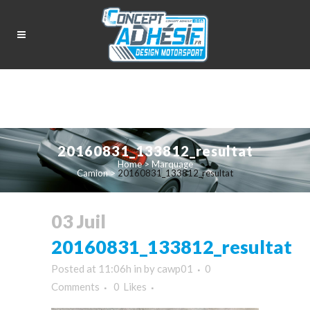
20160831_133812_resultat
Home
>
Marquage
Camion
>
20160831_133812_resultat
03 Juil
20160831_133812_resultat
Posted at 11:06h
in
by
cawp01
0
Comments
0
Likes