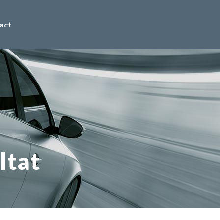
act
ltat