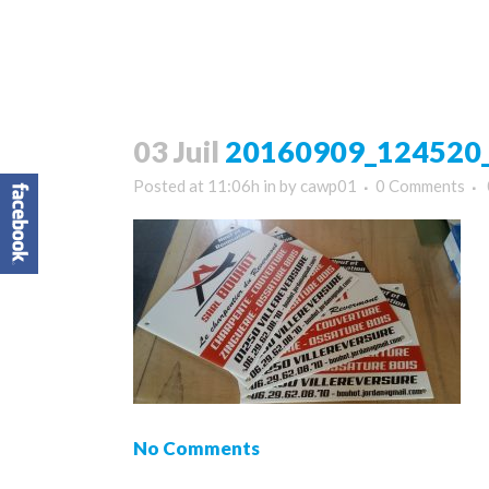
03 Juil
20160909_124520_
Posted at 11:06h
in
by
cawp01
0 Comments
No Comments