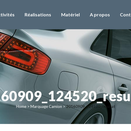
tivités
Réalisations
Matériel
A propos
Cont
60909_124520_resu
Home
>
Marquage Camion
>
20160909_124520_resultat