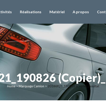
tivités
Réalisations
Matériel
A propos
Cont
1_190826 (Copier)_
Home
>
Marquage Camion
>
20160921_190826 (Copier)_resultat