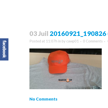
03 Juil
20160921_190826 (
Posted at 11:07h
in
by
cawp01
0 Comments
No Comments