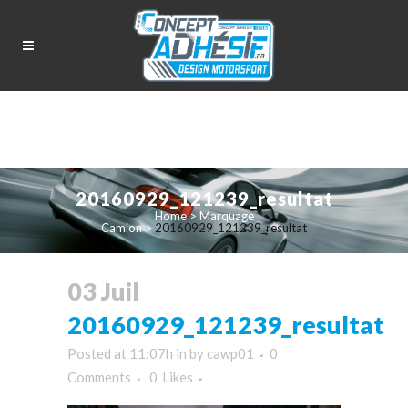
20160929_121239_resultat
Home
>
Marquage
Camion
>
20160929_121239_resultat
03 Juil
20160929_121239_resultat
Posted at 11:07h
in
by
cawp01
0
Comments
0
Likes