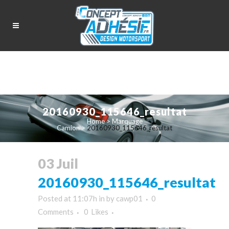
20160930_115646_resultat
Home
>
Marquage
Camion
>
20160930_115646_resultat
03 Juil
20160930_115646_resultat
Posted at 11:07h
in
by
cawp01
0
Comments
0
Likes